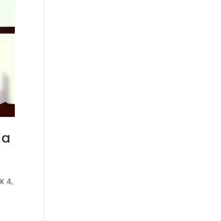
 a
K 4
,