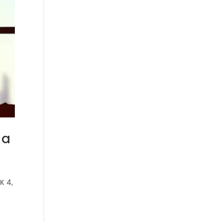
 a
K 4
,