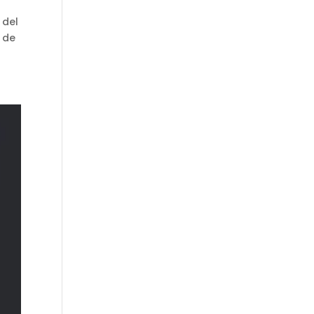
 del
 de