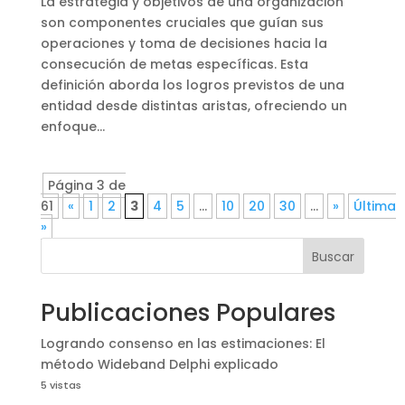
La estrategia y objetivos de una organización
son componentes cruciales que guían sus
operaciones y toma de decisiones hacia la
consecución de metas específicas. Esta
definición aborda los logros previstos de una
entidad desde distintas aristas, ofreciendo un
enfoque...
Página 3 de
61
«
1
2
3
4
5
...
10
20
30
...
»
Última
»
Buscar
Publicaciones Populares
Logrando consenso en las estimaciones: El
método Wideband Delphi explicado
5 vistas