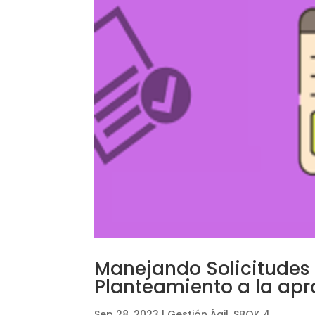
Manejando Solicitudes
Planteamiento a la ap
Sep 28, 2023
|
Gestión Ágil
,
SBOK 4