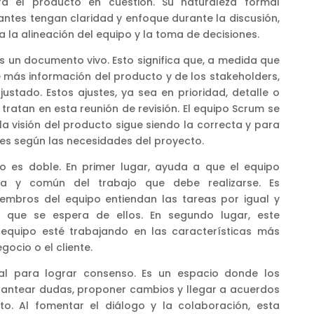
ara el producto en cuestión. Su naturaleza formal
antes tengan claridad y enfoque durante la discusión,
 la alineación del equipo y la toma de decisiones.
 es un documento vivo. Esto significa que, a medida que
e más información del producto y de los stakeholders,
ustado. Estos ajustes, ya sea en prioridad, detalle o
 tratan en esta reunión de revisión. El equipo Scrum se
a visión del producto sigue siendo la correcta y para
nes según las necesidades del proyecto.
nto es doble. En primer lugar, ayuda a que el equipo
a y común del trabajo que debe realizarse. Es
embros del equipo entiendan las tareas por igual y
 que se espera de ellos. En segundo lugar, este
 equipo esté trabajando en las características más
egocio o el cliente.
al para lograr consenso. Es un espacio donde los
antear dudas, proponer cambios y llegar a acuerdos
to. Al fomentar el diálogo y la colaboración, esta