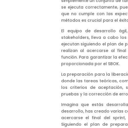
simplemente un conjunto de tar
se ejecuta correctamente, pue
que no cumple con las expecta
métodos es crucial para el éxit
El equipo de desarrollo ági
stakeholders, lleva a cabo los
ejecutan siguiendo el plan de pr
realizan al acercarse al fina
función. Para garantizar la efec
proporcionada por el SBOK.
La preparación para la liberaci
donde las tareas teóricas, como
los criterios de aceptación,
pruebas y la corrección de erro
Imagina que estás desarroll
desarrollo, has creado varias ca
acercarse el final del sprin
Siguiendo el plan de prepara