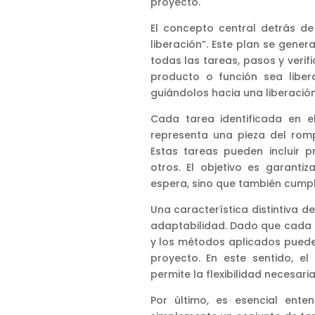
proyecto.
El concepto central detrás d
liberación”. Este plan se genera
todas las tareas, pasos y veri
producto o función sea liber
guiándolos hacia una liberación
Cada tarea identificada en 
representa una pieza del romp
Estas tareas pueden incluir p
otros. El objetivo es garant
espera, sino que también cumpl
Una característica distintiva d
adaptabilidad. Dado que cada 
y los métodos aplicados puede
proyecto. En este sentido, e
permite la flexibilidad necesar
Por último, es esencial ente