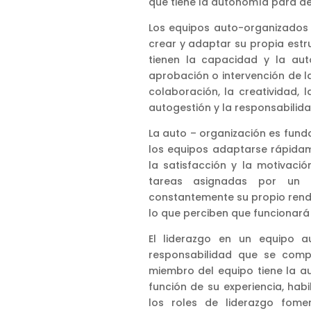
que tiene la autonomía para de
Los equipos auto-organizados
crear y adaptar su propia est
tienen la capacidad y la aut
aprobación o intervención de la
colaboración, la creatividad, l
autogestión y la responsabilid
La auto – organización es fund
los equipos adaptarse rápidam
la satisfacción y la motivació
tareas asignadas por un g
constantemente su propio rendi
lo que perciben que funcionará 
El liderazgo en un equipo a
responsabilidad que se comp
miembro del equipo tiene la au
función de su experiencia, habil
los roles de liderazgo fom