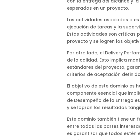
con la entrega del alcance y la 
esperados en un proyecto.
Las actividades asociadas a est
ejecución de tareas y la superv
Estas actividades son críticas
proyecto y se logren los objetiv
Por otro lado, el Delivery Perf
de la calidad. Esto implica man
estándares del proyecto, garan
criterios de aceptación definido
El objetivo de este dominio es h
componente esencial que implica
de Desempeño de la Entrega es l
y se logran los resultados tangi
Este dominio también tiene un f
entre todas las partes interesad
es garantizar que todos estén e