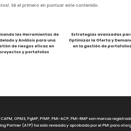
tos!. Sé el primero en puntuar este contenido.
nando las Herramientas de
Estrategias avanzadas par
elado y Análisis para una
Optimizar la Oferta y Dema
stión de riesgos eficaz en
en la gestión de portafolio
proyectos y portafolios
K, CAPM, OPM3, PgMP, PfMP, PMI-ACP, PMI-RMP son marcas registradas
ng Partner (ATP) ha sido revisada y aprobada por el PMI para otorg