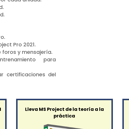
d.
d.
o.
ject Pro 2021.
 foros y mensajería.
trenamiento para
 certificaciones del
I
Lleva MS Project de la teoría a la
práctica