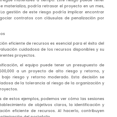
regue materiales a tiempo. Este riesgo puede tener
se materializa, podría retrasar el proyecto en un mes,
 La gestión de este riesgo podría implicar encontrar
gociar contratos con cláusulas de penalización por
sos
ión eficiente de recursos es esencial para el éxito del
evaluación cuidadosa de los recursos disponibles y su
erentes proyectos.
nificación, el equipo puede tener un presupuesto de
$500,000 a un proyecto de alto riesgo y retorno, y
 bajo riesgo y retorno moderado. Esta decisión se
adosa de la tolerancia al riesgo de la organización y
proyectos.
vés de estos ejemplos, podemos ver cómo las sesiones
stablecimiento de objetivos claros, la identificación y
ación eficiente de recursos. Al hacerlo, contribuyen
optimización del portafolio.