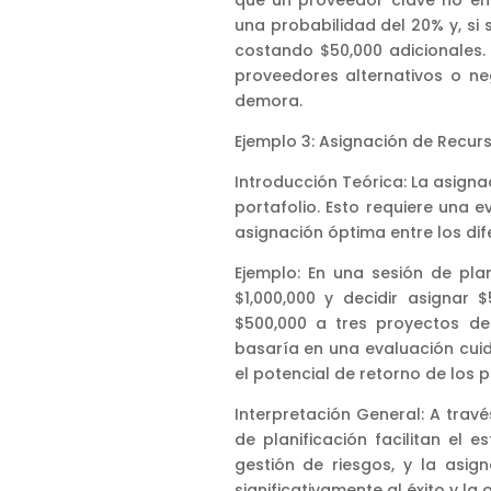
que un proveedor clave no ent
una probabilidad del 20% y, si 
costando $50,000 adicionales.
proveedores alternativos o ne
demora.
Ejemplo 3: Asignación de Recur
Introducción Teórica: La asignac
portafolio. Esto requiere una 
asignación óptima entre los dif
Ejemplo: En una sesión de pla
$1,000,000 y decidir asignar 
$500,000 a tres proyectos de
basaría en una evaluación cuid
el potencial de retorno de los 
Interpretación General: A tra
de planificación facilitan el e
gestión de riesgos, y la asign
significativamente al éxito y la 