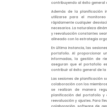
contribuyendo al éxito general d
Además de la planificación in
utilizarse para el monitoreo
rápidamente cualquier desviació
necesarios. La naturaleza diná
y reevaluación constantes sean
alineado con la estrategia orga
En última instancia, las sesion
portafolio. Al proporcionar 
informadas, la gestión de ri
aseguran que el portafolio e
contribuir al éxito general de la
Las sesiones de planificación s
colaboración con los miembros 
se realizan de manera regul
planificación del portafolio 
reevaluación y ajustes. Para ll
colaboración, software de ges