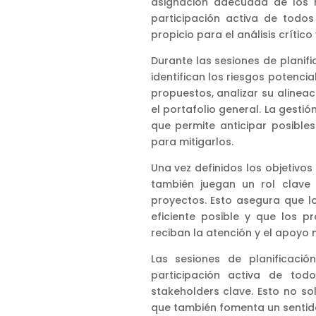
asignación adecuada de los r
participación activa de todos
propicio para el análisis crítico
Durante las sesiones de planifi
identifican los riesgos potencia
propuestos, analizar su alinea
el portafolio general. La gesti
que permite anticipar posible
para mitigarlos.
Una vez definidos los objetivos
también juegan un rol clave 
proyectos. Esto asegura que l
eficiente posible y que los p
reciban la atención y el apoyo 
Las sesiones de planificació
participación activa de to
stakeholders clave. Esto no so
que también fomenta un sentid