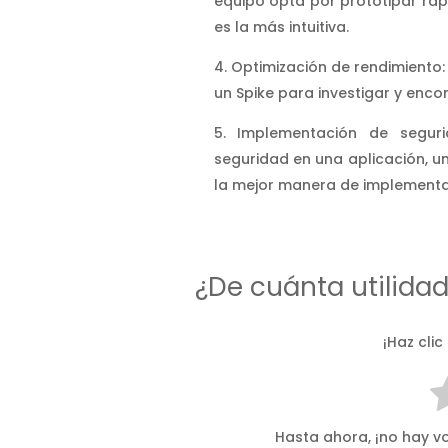
equipo opta por prototipar rá
es la más intuitiva.
Optimización de rendimiento: 
un Spike para investigar y enco
Implementación de segurid
seguridad en una aplicación, un
la mejor manera de implementa
¿De cuánta utilida
¡Haz clic
Hasta ahora, ¡no hay vo