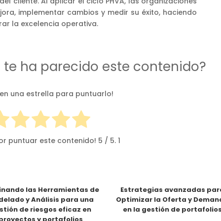
del cliente. Al aplicar el ciclo PHVA, las organizaciones
jora, implementar cambios y medir su éxito, haciendo
rar la excelencia operativa.
d te ha parecido este contenido?
 en una estrella para puntuarlo!
or puntuar este contenido!
5
/ 5.
1
nando las Herramientas de
Estrategias avanzadas par
elado y Análisis para una
Optimizar la Oferta y Dema
stión de riesgos eficaz en
en la gestión de portafolio
proyectos y portafolios