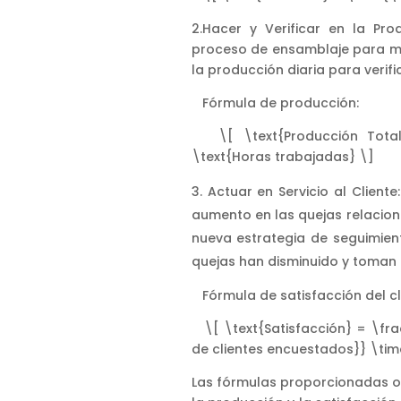
2.Hacer y Verificar en la Pr
proceso de ensamblaje para me
la producción diaria para verifi
Fórmula de producción:
\[ \text{Producción Total
\text{Horas trabajadas} \]
Actuar en Servicio al Cliente
aumento en las quejas relacio
nueva estrategia de seguimiento
quejas han disminuido y toman
Fórmula de satisfacción del cl
\[ \text{Satisfacción} = \fra
de clientes encuestados}} \tim
Las fórmulas proporcionadas of