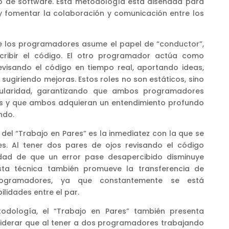
lo de software. Esta metodología está diseñada para
 y fomentar la colaboración y comunicación entre los
 de los programadores asume el papel de “conductor”,
cribir el código. El otro programador actúa como
evisando el código en tiempo real, aportando ideas,
 sugiriendo mejoras. Estos roles no son estáticos, sino
ularidad, garantizando que ambos programadores
os y que ambos adquieran un entendimiento profundo
ndo.
 del “Trabajo en Pares” es la inmediatez con la que se
es. Al tener dos pares de ojos revisando el código
idad de que un error pase desapercibido disminuye
esta técnica también promueve la transferencia de
rogramadores, ya que constantemente se está
lidades entre el par.
dología, el “Trabajo en Pares” también presenta
iderar que al tener a dos programadores trabajando