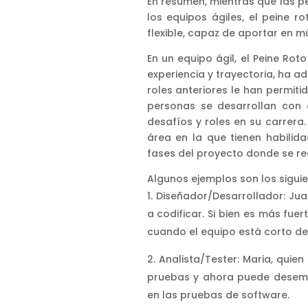
En resumen, mientras que las pe
los equipos ágiles, el peine r
flexible, capaz de aportar en m
En un equipo ágil, el Peine Ro
experiencia y trayectoria, ha a
roles anteriores le han permiti
personas se desarrollan con 
desafíos y roles en su carrera.
área en la que tienen habilid
fases del proyecto donde se req
Algunos ejemplos son los siguie
Diseñador/Desarrollador: Ju
a codificar. Si bien es más fue
cuando el equipo está corto de
Analista/Tester: Maria, qui
pruebas y ahora puede desemp
en las pruebas de software.