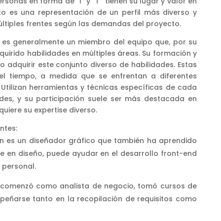
rsonas en forma de “I” y “T” tienen su lugar y valor en
oto es una representación de un perfil más diverso y
últiples frentes según las demandas del proyecto.
to es generalmente un miembro del equipo que, por su
dquirido habilidades en múltiples áreas. Su formación y
do adquirir este conjunto diverso de habilidades. Estas
el tiempo, a medida que se enfrentan a diferentes
 Utilizan herramientas y técnicas específicas de cada
ades, y su participación suele ser más destacada en
uiere su expertise diverso.
ntes:
an es un diseñador gráfico que también ha aprendido
rte en diseño, puede ayudar en el desarrollo front-end
 personal.
en comenzó como analista de negocio, tomó cursos de
eñarse tanto en la recopilación de requisitos como