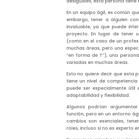
desiguales, esta persona tiene 
En un equipo ágil, es común qu
embargo, tener a alguien con
invaluable, ya que puede inte
proyecto. En lugar de tener 
(como en el caso de un profesi
muchas áreas, pero una especi
“en forma de T”), una persona
variadas en muchas áreas.
Esto no quiere decir que esta 
tiene un nivel de competencia d
puede ser especialmente útil
adaptabilidad y flexibilidad.
Algunos podrían argumentar 
función, pero en un entorno ági
cambios son esenciales, tene
roles, incluso si no es experto 