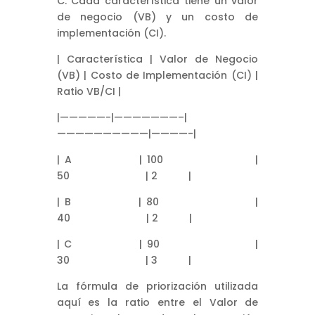
C. Cada característica tiene un valor
de negocio (VB) y un costo de
implementación (CI).
| Característica | Valor de Negocio
(VB) | Costo de Implementación (CI) |
Ratio VB/CI |
|—————-|———————–|
——————————|————-|
| A | 100 |
50 | 2 |
| B | 80 |
40 | 2 |
| C | 90 |
30 | 3 |
La fórmula de priorización utilizada
aquí es la ratio entre el Valor de