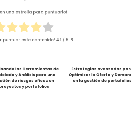
 en una estrella para puntuarlo!
r puntuar este contenido!
4.1
/ 5.
8
nando las Herramientas de
Estrategias avanzadas par
elado y Análisis para una
Optimizar la Oferta y Dema
stión de riesgos eficaz en
en la gestión de portafolio
proyectos y portafolios