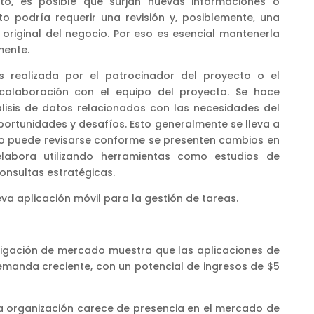
o, es posible que surjan nuevas informaciones o
to podría requerir una revisión y, posiblemente, una
n original del negocio. Por eso es esencial mantenerla
mente.
es realizada por el patrocinador del proyecto o el
 colaboración con el equipo del proyecto. Se hace
álisis de datos relacionados con las necesidades del
oportunidades y desafíos. Esto generalmente se lleva a
ero puede revisarse conforme se presenten cambios en
elabora utilizando herramientas como estudios de
consultas estratégicas.
va aplicación móvil para la gestión de tareas.
stigación de mercado muestra que las aplicaciones de
emanda creciente, con un potencial de ingresos de $5
ra organización carece de presencia en el mercado de