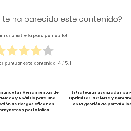
d te ha parecido este contenido?
 en una estrella para puntuarlo!
or puntuar este contenido!
4
/ 5.
1
nando las Herramientas de
Estrategias avanzadas par
elado y Análisis para una
Optimizar la Oferta y Dema
stión de riesgos eficaz en
en la gestión de portafolio
proyectos y portafolios