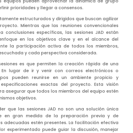
los equipos pueden aprovechar la dinámica de grupo
finir prioridades y llegar a consensos.
ltamente estructurados y dirigidos que buscan agilizar
proyecto. Mientras que las reuniones convencionales
a conclusiones específicas, las sesiones JAD están
nfoque en los objetivos clave y en el alcance del
nte la participación activa de todos los miembros,
escuchada y cada perspectiva considerada.
 sesiones es que permiten la creación rápida de una
. En lugar de ir y venir con correos electrónicos o
uipos pueden reunirse en un ambiente propicio y
especificaciones exactas del proyecto. Esta visión
a asegurar que todos los miembros del equipo estén
mismos objetivos.
der que las sesiones JAD no son una solución única
e en gran medida de la preparación previa y de
 adecuadas estén presentes. La facilitación efectiva
ador experimentado puede guiar la discusión, manejar