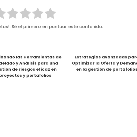
tos!. Sé el primero en puntuar este contenido.
nando las Herramientas de
Estrategias avanzadas par
elado y Análisis para una
Optimizar la Oferta y Dema
stión de riesgos eficaz en
en la gestión de portafolio
proyectos y portafolios