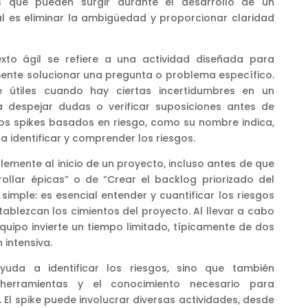
es que pueden surgir durante el desarrollo de un
al es eliminar la ambigüedad y proporcionar claridad
exto ágil se refiere a una actividad diseñada para
lmente solucionar una pregunta o problema específico.
e útiles cuando hay ciertas incertidumbres en un
a despejar dudas o verificar suposiciones antes de
Los spikes basados en riesgo, como su nombre indica,
 identificar y comprender los riesgos.
blemente al inicio de un proyecto, incluso antes de que
rollar épicas” o de “Crear el backlog priorizado del
simple: es esencial entender y cuantificar los riesgos
ablezcan los cimientos del proyecto. Al llevar a cabo
quipo invierte un tiempo limitado, típicamente de dos
 intensiva.
yuda a identificar los riesgos, sino que también
herramientas y el conocimiento necesario para
El spike puede involucrar diversas actividades, desde