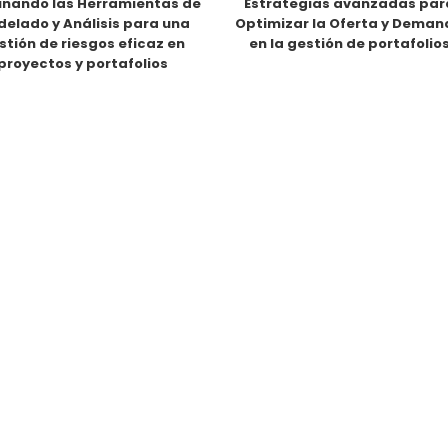
nando las Herramientas de
Estrategias avanzadas par
elado y Análisis para una
Optimizar la Oferta y Dema
stión de riesgos eficaz en
en la gestión de portafolio
proyectos y portafolios