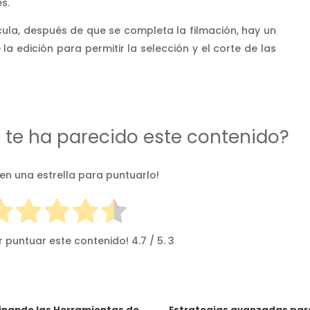
s.
cula, después de que se completa la filmación, hay un
a edición para permitir la selección y el corte de las
d te ha parecido este contenido?
 en una estrella para puntuarlo!
r puntuar este contenido!
4.7
/ 5.
3
nando las Herramientas de
Estrategias avanzadas par