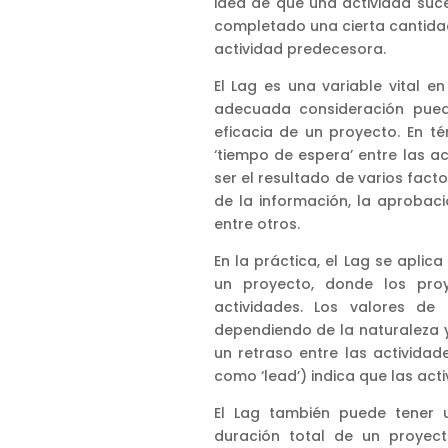
idea de que una actividad su
completado una cierta cantidad 
actividad predecesora.
El Lag es una variable vital 
adecuada consideración puede
eficacia de un proyecto. En t
‘tiempo de espera’ entre las a
ser el resultado de varios fac
de la información, la aprobac
entre otros.
En la práctica, el Lag se aplic
un proyecto, donde los pro
actividades. Los valores de
dependiendo de la naturaleza y
un retraso entre las activida
como ‘lead’) indica que las ac
El Lag también puede tener u
duración total de un proyect