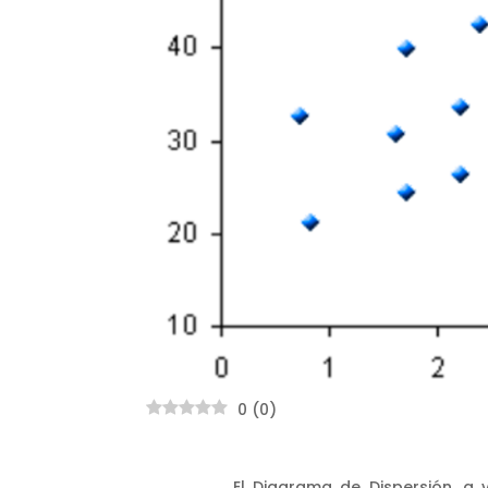
0
(
0
)
El Diagrama de Dispersión, a