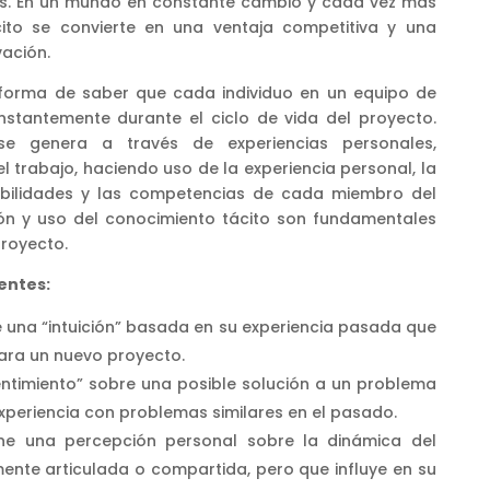
os. En un mundo en constante cambio y cada vez más
cito se convierte en una ventaja competitiva y una
vación.
 forma de saber que cada individuo en un equipo de
stantemente durante el ciclo de vida del proyecto.
se genera a través de experiencias personales,
el trabajo, haciendo uso de la experiencia personal, la
 habilidades y las competencias de cada miembro del
ón y uso del conocimiento tácito son fundamentales
proyecto.
entes:
e una “intuición” basada en su experiencia pasada que
ara un nuevo proyecto.
entimiento” sobre una posible solución a un problema
xperiencia con problemas similares en el pasado.
ne una percepción personal sobre la dinámica del
ente articulada o compartida, pero que influye en su